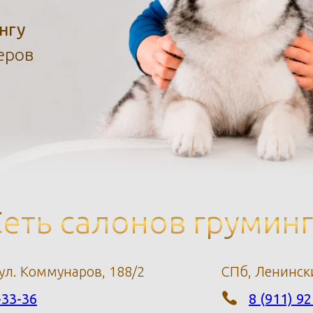
нгу
еров
еть салонов грумин
 ул. Коммунаров, 188/2
СПб, Ленински
-33-36
8 (911) 9