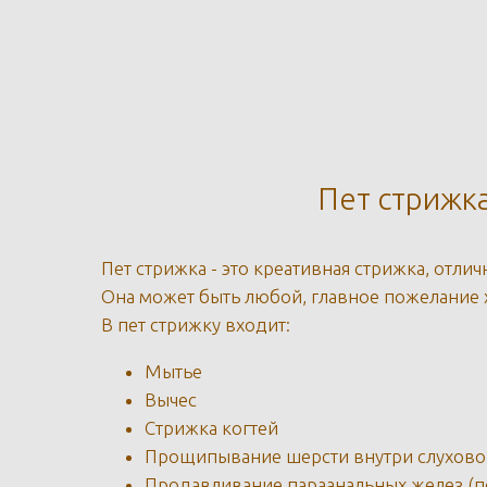
Пет стрижк
Пет стрижка - это креативная стрижка, отлич
Она может быть любой, главное пожелание 
В пет стрижку входит:
Мытье
Вычес
Стрижка когтей
Прощипывание шерсти внутри слуховог
Продавливание параанальных желез (п