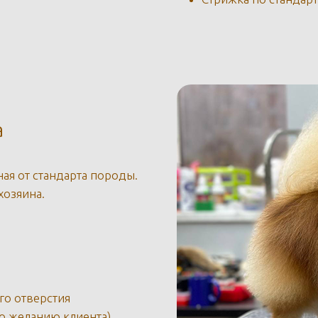
а
ная от стандарта породы.
хозяина.
о отверстия
о желанию клиента)