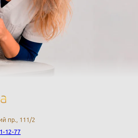
га
й пр., 111/2
21-12-77