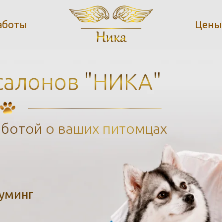
аботы
Цены
 салонов "НИКА"
аботой о ваших питомцах
уминг